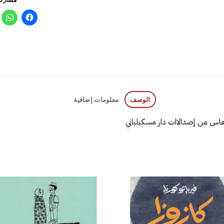
الوصف
معلومات إضافية
يلياني
إضافة
إض
إلى
قائمة
قا