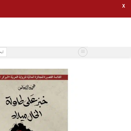
X
خطي
لمحتوى
البح
عن: