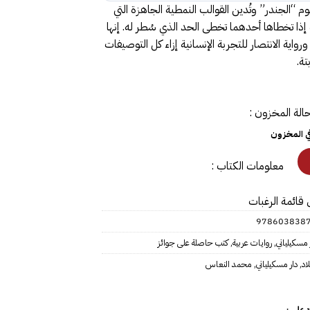
وم “الجندر” وتُدين القوالب النمطية الجاهزة التي
ذا تخطاها أحدهما تخطى الحد الذي سُطر له. إنها
 ورواية الانتصار للتجربة الإنسانية إزاء كل التوصيفات
بتة.
الة المخزون :
في المخزون
معلومات الكتاب :
 قائمة الرغبات
978603838
 مسكيلياني
,
روايات عربية
,
كتب حاصلة على جوائز
اد
,
دار مسكيلياني
,
محمد النعاس
 على :