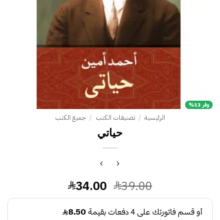
وفر 13%
الرئيسية
/
تصنيفات الكتب
/
جميع الكتب
حياتي
السعر
السعر
34.00
39.00
الأصلي
الحالي
هو:
هو: