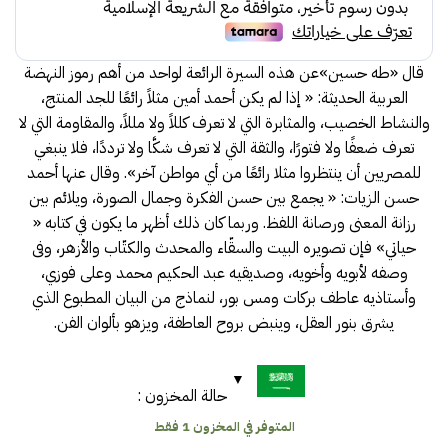
34.00.
39.00.
قال «طه حسين»عن هذه السيرة الرائعة لواحد من أهم رموز النهضة
العربية الحديثة: « إذا لم يكن أحمد أمين مثلاً رائعًا للجد المنتج،
والنشاط الخصيب، والمثابرة التي لا تعرف كللاً ولا مللاً، والمقاومة التي لا
تعرف ضعفًا ولا فتورًا، والثقة التي لا تعرف شكَّا ولا ترددًا، فلا ينبغي
للمصريين أن ينتظروا مثلا رائعًا من أي مواطن آخر». وقال عنها أحمد
حسن الزيات: « يجمع بين حسن الفكرة وجمال الصورة، ويلائم بين
رزانة المعنى ورصانة اللفظ. وربما كان ذلك أظهر ما يكون في كتابه «
حياتي» فإن تصويره البيت والسقّاء والمحدث والكتّاب والأزهر، وفى
وصفه لأبويه وأخويه، وصديقيه عبد الحكيم محمد وعلى فوزي،
وأستاذيه عاطف بركات ومس بور، لنماذج من البيان المطبوع الذي
يشرق بنور العقل، وينبض بروح العاطفة، ويزهو بألوان الفن.
حالة المخزون :
المتوفر في المخزون 1 فقط