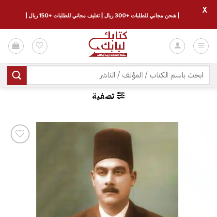
X
| شحن مجاني للطلبات +300 ريال | تغليف مجاني للطلبات +150 ريال |
خطي
لمحتوى
البحث
عن:
تصفية
إضافة
إلى
قائمة
الرغبات