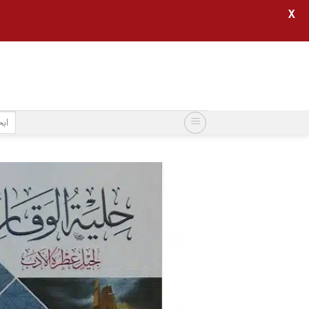
X
خطي
لمحتوى
البح
عن: