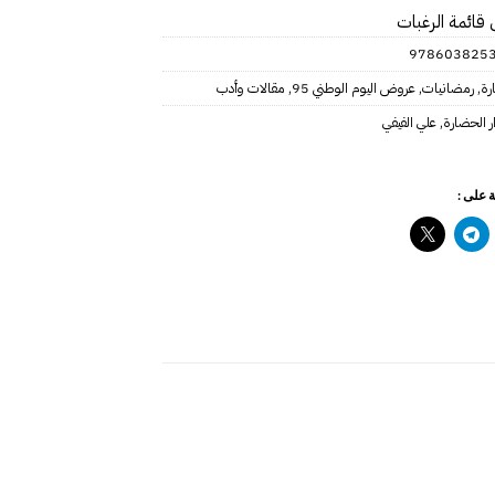
 قائمة الرغبات
978603825
رة
,
رمضانيات
,
عروض اليوم الوطني 95
,
مقالات وأدب
ر الحضارة
,
علي الفيفي
 على :