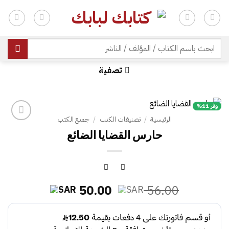
خطي
لمحتوى
| شحن مجاني للطلبات +300 ريال | تغليف مجاني للطلبات +150 ريال |
البحث
عن:
تصفية
وفر 11%
الرئيسية
/
تصنيفات الكتب
/
جميع الكتب
حارس القضايا الضائع
السعر
السعر
50.00
56.00
الأصلي
الحالي
هو:
هو:
50.00.
56.00.