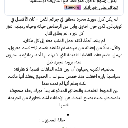
لم يكن كارل مورك مجرد محقق في جرائم القتل – كان الأفضل في
كوبنهاغن. لكن حين اخترق وابل من الرصاص حياته وحياة زميليه، تغيّر
كل شيء. لم يطلق النار،
لم ينقذ أحدًا، لكنه حمل الذنب معه إلى كل مكان.
والآن، بدلًا من إعفائه من مهامه، تم تكليفه بقسم Q—قسم معزول،
مهمل، يضم فقط القضايا القديمة التي لا يهتم بها أحد. زملاؤه يسخرون
منه، يرونه مجرد ظل
لماضيه، لكنهم يجهلون أن بين هذه الملفات قضية لا تفارقه:
سياسية بارزة اختفت منذ خمس سنوات… الجميع يعتقد أنها ماتت،
لكنه يعلم أنها لم تمت بعد!
بين الخيوط الغامضة والحقائق المدفونة، يبدأ مورك رحلة محفوفة
بالمخاطر، حيث يصبح البحث عن الإجابات أشد خطورة من الجريمة
نفسها.
حالة المخزون :