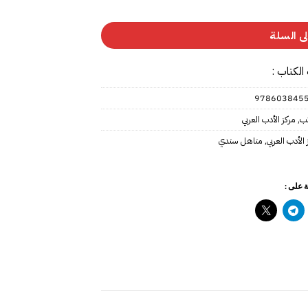
ى السلة
الكتاب :
978603845
تب
,
مركز الأدب العربي
 الأدب العربي
,
مناهل سندي
 على :