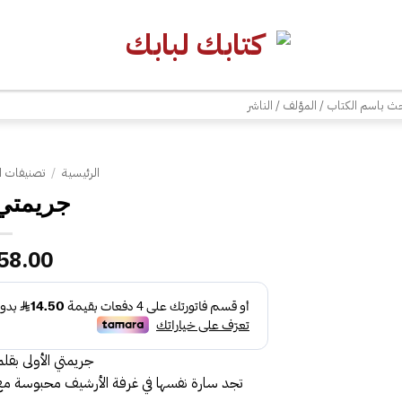
| شحن مجاني للطلبات +300 ريال | تغليف مجاني للطلبات +150 ريال |
ث
الرئيسية
/
تصنيفات ا
جريمتي 
58.00
جريمتي الأولى بق
تجد سارة نفسها في غرفة الأرشيف محبوسة مع 