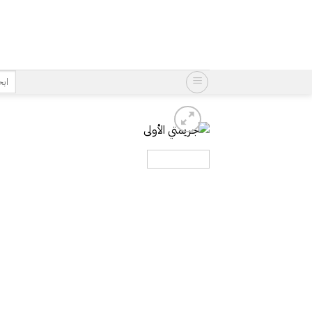
خطي
لمحتوى
البح
عن: