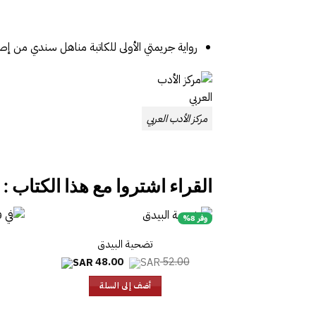
رواية جريمتي الأولى للكاتبة مناهل سندي من إصد
مركز الأدب العربي
القراء اشتروا مع هذا الكتاب :
وفر 8%
تضحية البيدق
السعر
السعر
48.00
52.00
الأصلي
الحالي
هو:
هو:
أضف إلى السلة
48.00.
52.00.