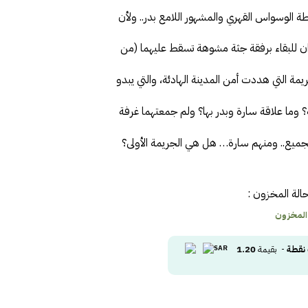
طة الوسواس القهري والمشهور اللامع بدر.. ولأن
ان للبقاء برفقة جثة مشوهة تسقط عليهما (من
مة التي هددت أمن المدينة الهادئة، والتي يبدو
ثة؟ وما علاقة سارة وبدر بها؟ ولم جمعتهما غرفة
لجميع.. ومنهم سارة… هل هي الجريمة الأولى؟
الة المخزون :
 المخزون
نقطة
- بقيمة
1.20