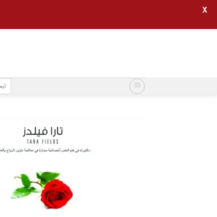
X
خطي
لمحتوى
البح
عن: