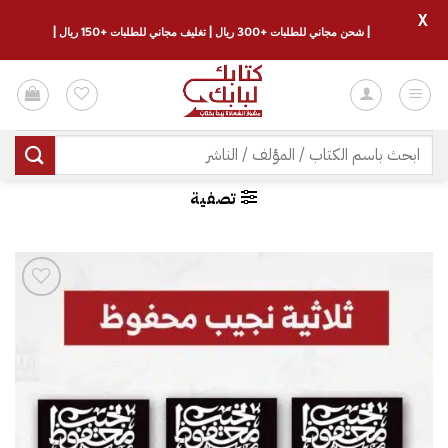
X
| شحن مجاني للطلبات +300 ريال | تغليف مجاني للطلبات +150 ريال |
خطي
لمحتوى
البحث
عن:
تصفية
إضافة
إلى
قائمة
الرغبات