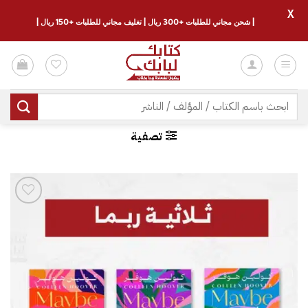
X
| شحن مجاني للطلبات +300 ريال | تغليف مجاني للطلبات +150 ريال |
خطي
لمحتوى
البحث
عن:
تصفية
إضافة
إلى
قائمة
الرغبات