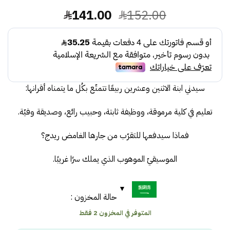
السعر
السعر
141.00
152.00
الأصلي
الحالي
هو:
هو:
141.00.
152.00.
سيدني ابنة الاثنين وعشرين ربيعًا تتمتّع بكُل ما يتمناه أقرانها:
تعليم في كلية مرموقة، ووظيفة ثابتة، وحبيب رائع، وصديقة وفيّة.
فماذا سيدفعها للتقرّب من جارها الغامض ريدج؟
الموسيقيّ الموهوب الذي يملك سرًا غريبًا.
حالة المخزون :
المتوفر في المخزون 2 فقط