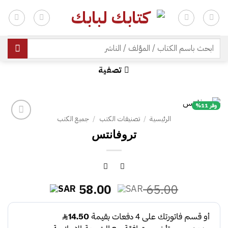
خطي
لمحتوى
| شحن مجاني للطلبات +300 ريال | تغليف مجاني للطلبات +150 ريال |
البحث
عن:
تصفية
وفر 11%
الرئيسية
/
تصنيفات الكتب
/
جميع الكتب
تروفانتس
السعر
السعر
58.00
65.00
الأصلي
الحالي
هو:
هو:
58.00.
65.00.