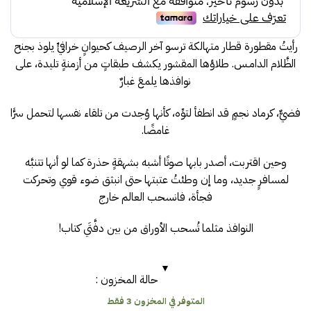
رأيتُ مقطورة قطار متهالكة ترسو آخر الرصيف كحيوانٍ خرافيٍّ يلوذ بجنح
الظَّلام الدامـس. طلاؤها المقشور يكشف طبقاتٍ من أزمنةٍ تليدة، على
نوافذها يلمعَ غبارٌ
فضيٌّ، كرماد نجمٍ قد انطفأ لتوِّه، كأنها وُجدت من تلقاء نفسها لتحمل سرًّا
غامضًا.
وحين اقتربت، أصدر بابها صوتًا أشبه بشهقةٍ حذرة كما لو أنها تتنبَّه
لمسافرٍ جديد، وما إن وطئتُ عتبتها حتى انبثق ضوء قوي وتحركت
فجأة، فانسحب العالم خارج
النوافذ مثلما تُسحب الأوراق من بين دفَّتَي كتاب!
حالة المخزون :
المتوفر في المخزون 3 فقط