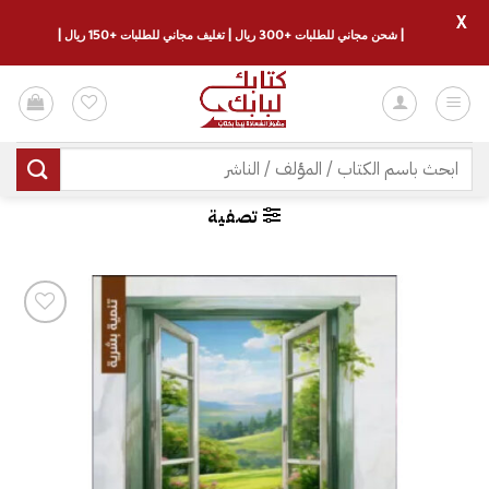
X
| شحن مجاني للطلبات +300 ريال | تغليف مجاني للطلبات +150 ريال |
خطي
لمحتوى
البحث
عن:
تصفية
إضافة
إلى
قائمة
الرغبات