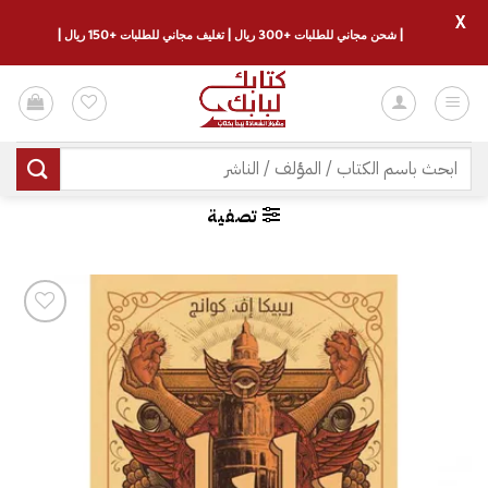
X
| شحن مجاني للطلبات +300 ريال | تغليف مجاني للطلبات +150 ريال |
خطي
لمحتوى
البحث
عن:
تصفية
إضافة
إلى
قائمة
الرغبات