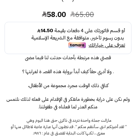
السعر
السعر
58.00
65.00
الأصلي
الحالي
هو:
هو:
58.00.
65.00.
قصتي هذه مرتبطة بأحداث حدثت لنا فيما مضى
. ولا أدري حقاً كيف أبدأ برواية هذه القصـ ة لغرابتها ؟
كنافي ذلك الوقت مجرد مجموعة من الأطفال،
ولم نكن على دراية بخطورة مانفكر في الإقدام على فعله لذلك نلتمس
منكم العذر لما فعلناه في طفولتنا.
مازالت جملة واحدة تتردد في ذاكرتي حتى هذا اليوم وهي
” لقد أخبرتكم انني سأنتقم منكم “. قد تظنون أنها عبارة عادية لاطائل منها أو
مغزى ، لكنها كانت البداية لقصتي في عام : ١٩٨٦.