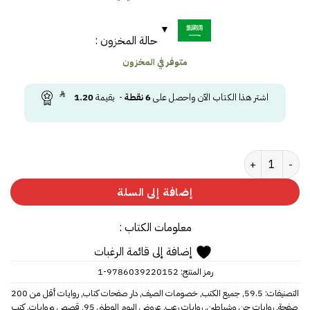
حالة المخزون :
متوفر في المخزون
اشتر هذا الكتاب الآن واحصل على
6
نقطة
- بقيمة
1.20
كمية ‎انتقام الجن من نايف‎ (نسخة موقعة)
إضافة إلى السلة
معلومات الكتاب :
إضافة إلى قائمة الرغبات
رمز المنتج:
9786039220152-1
التصنيفات:
59.5
,
جميع الكتب
,
خصومات الصيف
,
دار صفحات كتاب
,
روايات أقل من 200
صفحة
,
روايات جن وشياطين
,
روايات رعب
,
عروض اليوم الوطني 95
,
قصص وروايات
,
كتب