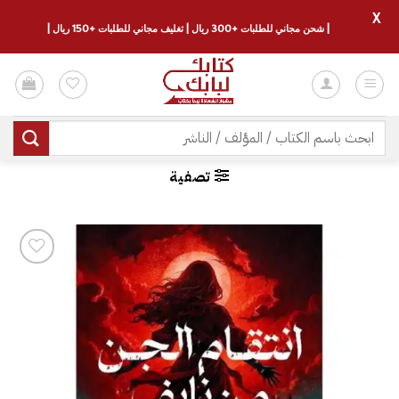
X
| شحن مجاني للطلبات +300 ريال | تغليف مجاني للطلبات +150 ريال |
خطي
لمحتوى
البحث
عن:
تصفية
إضافة
إلى
قائمة
الرغبات