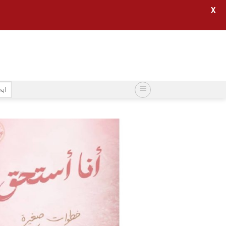
X
خطي
لمحتوى
البح
عن: