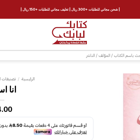
| شحن مجاني للطلبات +300 ريال | تغليف مجاني للطلبات +150 ريال |
ث
الرئيسية
/
تصنيفات ا
انا ا
إضافة
إلى
قائمة
4.00
الرغبات