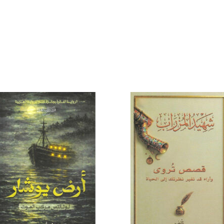
إضافة
إض
إلى
قائمة
قا
الرغبات
الر