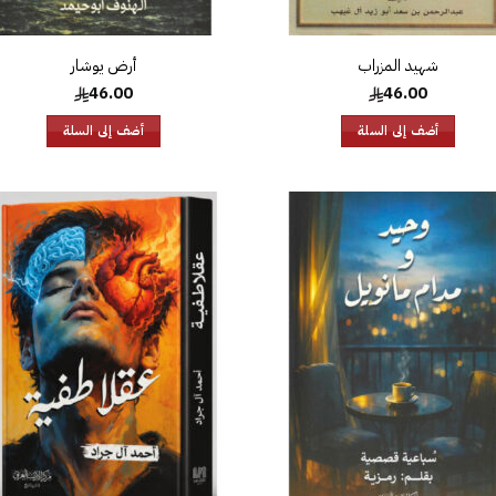
شهيد المزراب
أرض يوشار
46.00
46.00
أضف إلى السلة
أضف إلى السلة
إضافة
إض
إلى
قائمة
قا
الرغبات
الر