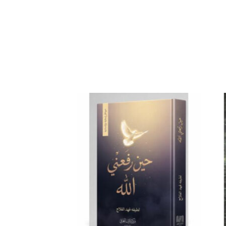
افة
إضافة
إلى
إلى
ئمة
قائمة
غبات
الرغبات