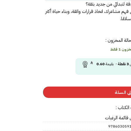
 لتبدائي من جديد بثقة؟
فهم مشاعرك، اتخاذ قرارات واثقة، وبناء حياة أكثر
وسلامًا.
الة المخزون :
ون 1 فقط
ى
3
نقطة
- بقيمة
0.60
ى السلة
الكتاب :
 قائمة الرغبات
978603059