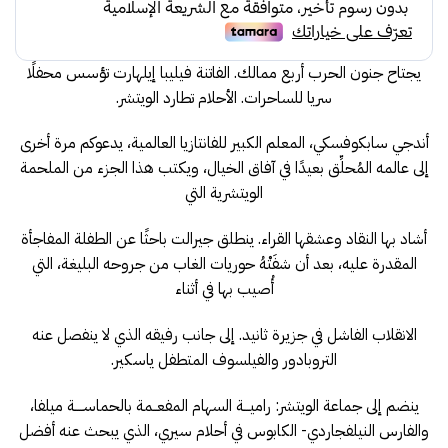
يجتاح جنون الحرب أربع ممالك. الفاتنة فيليبا إيلهارت تؤسس محفلًا
سريا للساحرات. الأحلام تطارد الويتشر.
أندجي سابكوفسكي، المعلم الكبير للفانتازيا العالمية، يدعوكم مرة أخرى
إلى عالمه المُحلِّق بعيدًا في آفاق الخيال، ويكتب هذا الجزء من الملحمة
الويتشرية التي
أشاد بها النقاد وعشقها القراء. ينطلق جيرالت باحثًا عن الطفلة المفاجأة
المقدرة عليه، بعد أن شفَتْهُ حوريات الغاب من جروحه البليغة، التي
أُصيب بها في أثناء
الانقلاب الفاشل في جزيرة ثانيد. إلى جانب رفيقه الذي لا ينفصل عنه
التروبادور والفيلسوف المتطفل ياسكير.
ينضم إلى جماعة الويتشر: راميـــة السهام المفعــمة بالحماســــة ميلفا،
والفارس النيلفجاردي- الكابوس في أحلام سيري، الذي يبحث عنه أفضل