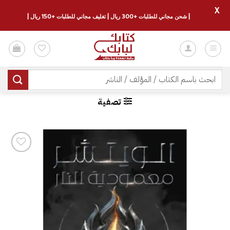
X
| شحن مجاني للطلبات +300 ريال | تغليف مجاني للطلبات +150 ريال |
خطي
لمحتوى
البحث
عن:
تصفية
إضافة
إلى
قائمة
الرغبات