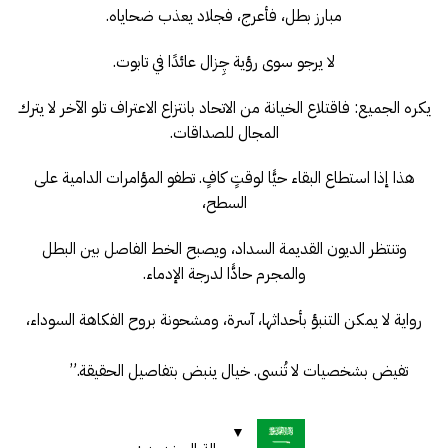
مبارز بطل، فأعرج، فجلاد يعذب ضحاياه.
لا يرجو سوى رؤية چِزال عائدًا في تابوت.
يكره الجميع: فاقتلاع الخيانة من الاتحاد بانتزاع الاعتراف تلو الآخر لا يترك
المجال للصداقات.
هذا إذا استطاع البقاء حيًّا لوقتٍ كافٍ. تطفو المؤامرات الدامية على
السطح،
وتنتظر الديون القديمة السداد، ويصبح الخط الفاصل بين البطل
والمجرم حادًّا لدرجة الإدماء.
رواية لا يمكن التنبؤ بأحداثها، آسرة، ومشحونة بروح الفكاهة السوداء،
تفيض بشخصيات لا تُنسى. خيال ينبض بتفاصيل الحقيقة.”