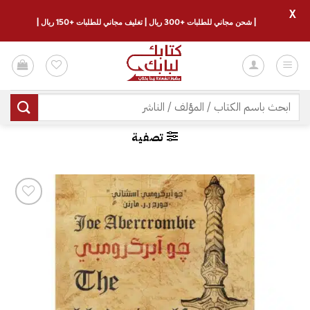
X
| شحن مجاني للطلبات +300 ريال | تغليف مجاني للطلبات +150 ريال |
خطي
لمحتوى
البحث
عن:
تصفية
إضافة
إلى
قائمة
الرغبات