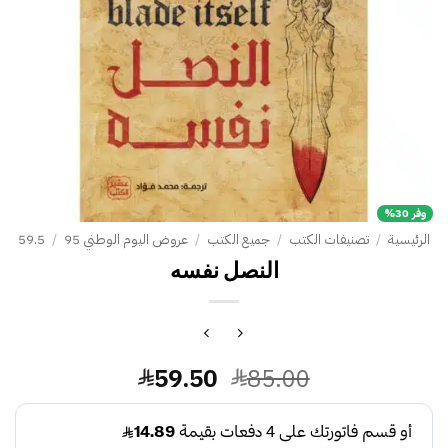
وفر 30%
الرئيسية
/
تصنيفات الكتب
/
جميع الكتب
/
عروض اليوم الوطني 95
/
59.5
النصل نفسه
السعر
السعر
59.50
85.00
الأصلي
الحالي
هو:
هو: