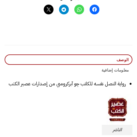
الوصف
معلومات إضافية
رواية النصل نفسه للكاتب چو آبركرومبي من إصدارات عصير الكتب
الناشر