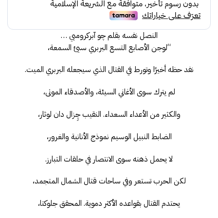
59.50.
85.00.
النصل نفسه بقلم چو آبركرومبي …
“لوجن الأصابع التسع البربري سيئ السمعة،
نفد حظه أخيرًا وتورط في القتال الذي سيجعله البربري الميت.
لم يترك سوى الأغاني السيئة، والأصدقاء الموتى،
والكثير من الأعداء السعداء. النقيب چِزال دان لوثار،
الضابط النبيل الوسيم نموذج الأنانية والغرور،
لا يحمل ذهنه سوى الانتصار في حلقات التبارز.
لكن الحرب تستعر وفي ساحات قتال الشمال المتجمد،
يحتدم القتال بقواعده الأكثر دموية. المحقق جلوكتا،