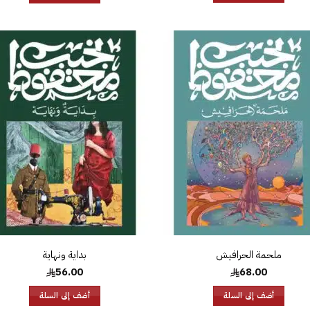
إضافة
إض
إلى
قائمة
قا
الرغبات
الر
ملحمة الحرافيش
56.00
68.00
أضف إلى السلة
أضف إلى السلة