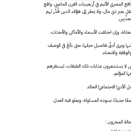
قع المصري الأليم في أربعينيات القرن الماضي، واقع
بغير ذي مال، ولا ينظر إلى هؤلاء الذين قُدِّر لهم
ذَّبِين.
عاناة، وإن اختلفت الأسماء والأماكن والأحداث،
 ويرى أدقَّ تفاصيل حياتها، حتى بالَغَ في الوصف
لوقفة والانحناء.
مَن لا يستشعرون عذابات تلك الطبقات، ليستفزهم
ها المؤلم،
لأدبيِّ الاجتماعيِّ الخالد
الة المخزون :
ون 2 فقط