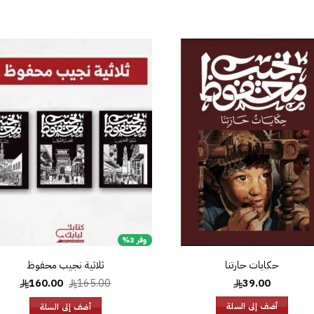
إضافة
إض
إلى
قائمة
قا
الرغبات
الر
وفر 3%
حكايات حارتنا
ثلاثية نجيب محفوظ
السعر
السعر
160.00
165.00
39.00
الأصلي
الحالي
هو:
هو:
أضف إلى السلة
أضف إلى السلة
0.00.
165.00.