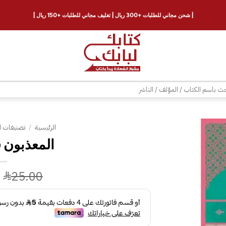
| شحن مجاني للطلبات +300 ريال | تغليف مجاني للطلبات +150 ريال |
ث
الرئيسية
/
تصنيفات ا
المعذبون 
إضافة
إلى
قائمة
25.00
الرغبات