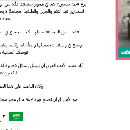
برع «طه حسين» هنا في تصوير مشاهِد عِدَّة من الوا
استشرى فيه الفقر والجهل والطبقية، مجتمعٌ لا يحفل 
الحياة مع
هذه الصور المختلفة جعلها الكاتب تجتمع في الم
ونجح في وصف شخصياتها وصفًا تاما وكأنما يعايشها
فوصَفَ المشية وا
أراد عميد الأدب العربي أن يرسل رسائل قصيرة ل
لتغيير واقع
وكان الباعث على هذا العمل ا
هو الأمل في أن تصنع ثورة ١٩٥٢م في مصرَ مجتمعًا جديدًا، تسوده المساواة، ويعلو فيه العدل.
ح
المتوفر في المخز