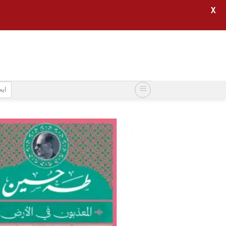
X
خطي
لمحتوى
البح
عن: