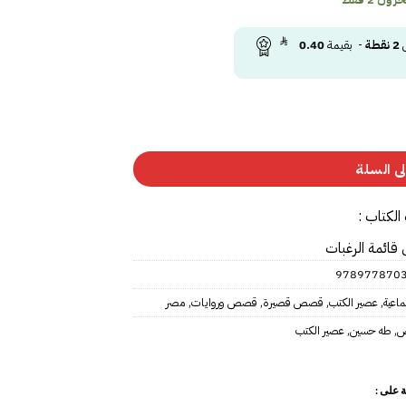
ى
2
نقطة
- بقيمة
0.40
ى السلة
الكتاب :
 قائمة الرغبات
978977870
ماعية
,
عصير الكتب
,
قصص قصيرة
,
قصص وروايات
,
مصر
رض
,
طه حسين
,
عصير الكتب
 على :