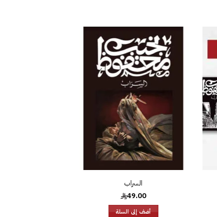
افة
إضافة
إلى
إلى
ئمة
قائمة
غبات
الرغبات
السراب
49.00
أضف إلى السلة
16