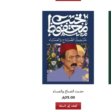
افة
إضافة
إلى
إلى
ئمة
قائمة
غبات
الرغبات
حديث الصباح والمساء
35.00
أضف إلى السلة