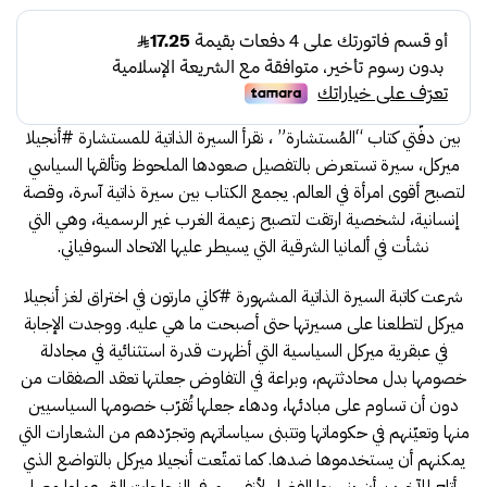
بين دفّتي كتاب “المُستشارة” ، نقرأ السيرة الذاتية للمستشارة #أنجيلا
ميركل، سيرة تستعرض بالتفصيل صعودها الملحوظ وتألقها السياسي
لتصبح أقوى امرأة في العالم. يجمع الكتاب بين سيرة ذاتية آسرة، وقصة
إنسانية، لشخصية ارتقت لتصبح زعيمة الغرب غير الرسمية، وهي التي
نشأت في ألمانيا الشرقية التي يسيطر عليها الاتحاد السوفياتي.
شرعت كاتبة السيرة الذاتية المشهورة #كاتي مارتون في اختراق لغز أنجيلا
ميركل لتطلعنا على مسيرتها حتى أصبحت ما هي عليه. ووجدت الإجابة
في عبقرية ميركل السياسية التي أظهرت قدرة استثنائية في مجادلة
خصومها بدل محادثتهم، وبراعة في التفاوض جعلتها تعقد الصفقات من
دون أن تساوم على مبادئها، ودهاء جعلها تُقرّب خصومها السياسيين
منها وتعيّنهم في حكوماتها وتتبنى سياساتهم وتجرّدهم من الشعارات التي
يمكنهم أن يستخدموها ضدها. كما تمتّعت أنجيلا ميركل بالتواضع الذي
أتاح للآخرين أن ينسبوا الفضل لأنفسهم في النجاحات التي عملوا معها