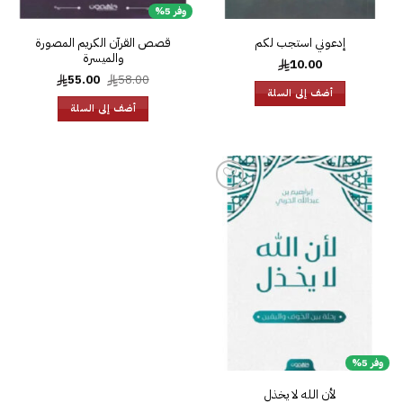
وفر 5%
إدعوني استجب لكم
قصص القرآن الكريم المصورة
والميسرة
10.00
السعر
السعر
55.00
58.00
الأصلي
الحالي
أضف إلى السلة
هو:
هو:
أضف إلى السلة
55.00.
58.00.
إضافة
إلى
قائمة
الرغبات
وفر 5%
لأن الله لا يخذل