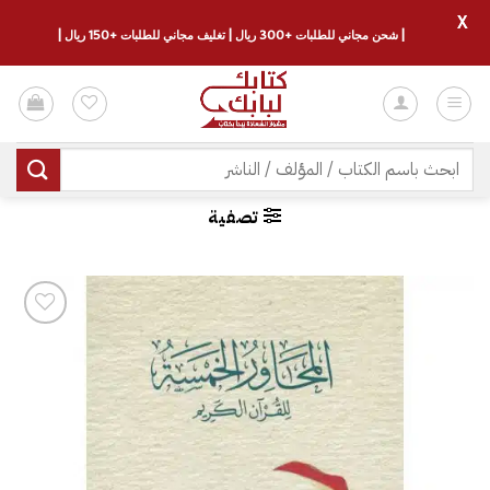
X
| شحن مجاني للطلبات +300 ريال | تغليف مجاني للطلبات +150 ريال |
خطي
لمحتوى
البحث
عن:
تصفية
إضافة
إلى
قائمة
الرغبات