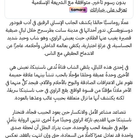
29.00.
31.00.
عملًا رومانسيًّا حالمًا يكشف الجانب الإنساني الرقيق في أدب فيودور
دوستويفسكي. تدور أحداثها في مدينة سانت بطرسبرج خلال ليالٍ صيفية
قصيرة يغيب عنها الظلام، حيث يعيش الراوي، وهو شاب وحيد شديد
الحساسية، في عزلةٍ اختيارية، يكتفي بعالمه الداخلي وأحلامه، عاجزًا عن
الاندماج الحقيقي مع الناس.
في إحدى هذه الليالي، يلتقي الشاب فتاةً تُدعى ناستينكا، تعيش هي
الأخرى وحدةً عميقة وحلمًا مؤجلًا بالحب. تنشأ بينهما علاقة حميمة
تقوم على الاعترافات الصادقة والبوح بالأحلام والآلام، فيجد كلٌّ منهما في
الآخر ملاذًا مؤقتًا من قسوة الواقع. يقع الراوي في حب ناستينكا سريعًا،
لكنه يكتشف أنها ما تزال متعلقة بحبيبٍ غائب وعدَها بالعودة.
تتصاعد مشاعر الأمل والانكسار حين يعود الحبيب فجأة، فتختار
ناستينكا حبها القديم، تاركة الراوي وحيدًا مرةً أخرى. تنتهي الرواية بتأملٍ
مؤلم في طبيعة الحب والوحدة، حيث يدرك البطل أن لحظة صدق
واحدة قد تعادل عمرًا كاملًا من السعادة، حتى وإن انتهت بالفقد. تعكس