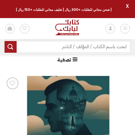
X
| شحن مجاني للطلبات +300 ريال | تغليف مجاني للطلبات +150 ريال |
خطي
لمحتوى
البحث
عن:
تصفية
إضافة
إلى
قائمة
الرغبات