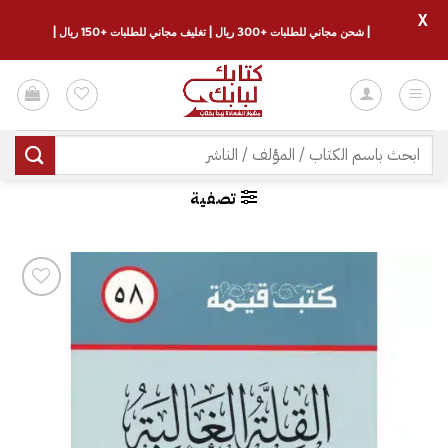
X
| شحن مجاني للطلبات +300 ريال | تغليف مجاني للطلبات +150 ريال |
خطي
لمحتوى
البحث
عن:
تصفية
إضافة
إلى
قائمة
الرغبات