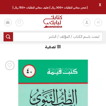
X
| شحن مجاني للطلبات +300 ريال | تغليف مجاني للطلبات +150 ريال |
خطي
لمحتوى
البحث
عن:
تصفية
إضافة
إلى
قائمة
الرغبات