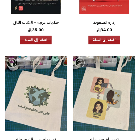
إدارة الضغوط
حكايات غريبة – الكتاب الثاني
35.00
34.00
أضف إلى السلة
أضف إلى السلة
إضافة
إضافة
إلى
إلى
قائمة
قائمة
الرغبات
الرغبات
توت باق يعبر عنك
توت باق على قدر حلمك