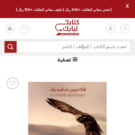
X
| شحن مجاني للطلبات +300 ريال | تغليف مجاني للطلبات +150 ريال |
خطي
لمحتوى
البحث
عن:
تصفية
إضافة
إلى
قائمة
الرغبات