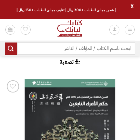
X
| شحن مجاني للطلبات +300 ريال | تغليف مجاني للطلبات +150 ريال |
خطي
لمحتوى
البحث
عن:
تصفية
إضافة
إلى
قائمة
الرغبات