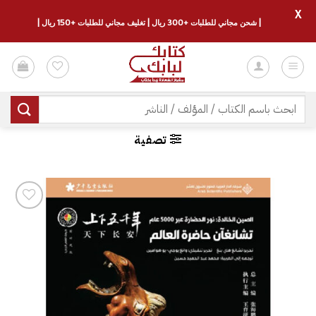
X
| شحن مجاني للطلبات +300 ريال | تغليف مجاني للطلبات +150 ريال |
خطي
لمحتوى
البحث
عن:
تصفية
إضافة
إلى
قائمة
الرغبات