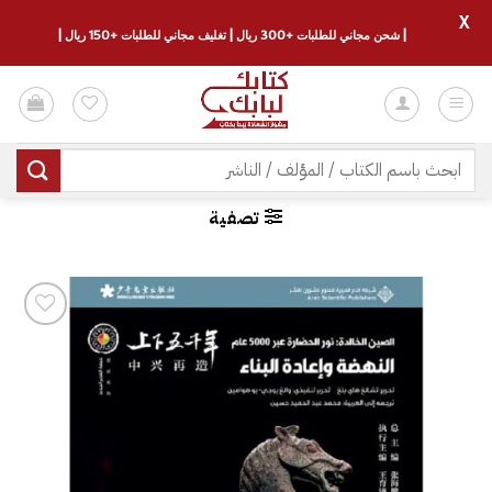
X
| شحن مجاني للطلبات +300 ريال | تغليف مجاني للطلبات +150 ريال |
خطي
لمحتوى
البحث
عن:
تصفية
إضافة
إلى
قائمة
الرغبات