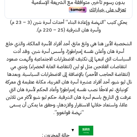
30.00.
34.00.
يحكي كتيب “النهضة وإعادة البناء” أحداث أسرة شين (3 – 23 م)
وأسرة هان الشرقية (25 – 220 م).
الشخصية الأبرز هنا هي وانغ مانغ، أحد أفراد الأسرة المالكة، والذي خلع
أسرة هان وأعلن نفسه إمبراطورًا، وأسس أسرة شين. وقد أدت
السياسات التي اتبعها إلى تكثيف الاضطرابات الاجتماعية وألهمت صعود
انتفاضات الفلاحين مثل لو لين (انتفاضة الغابة الخضراء) وتشي مي
(انتفاضة الحاجب الأحمر) بالإضافة إلى الاضطرابات السياسية. وبعدها
نال ليو شيو، أحد أفراد عشيرة أسرة هان الغربية، مكانة عظيمة في معركة
كونيانغ، ثم لاحقًا نصب نفسه إمبراطورًا وأعاد الحكم لأسرة هان التي
عرفت في التاريخ باسم أسرة هان الشرقية. حكم ليو شيو لأكثر من ثلاثين
عامًا، واستعاد خلالها الاستقرار والازدهار، وحقق ما يمكن أن يسمى
“نهضة قوانغوو”.
حالة المخزون :