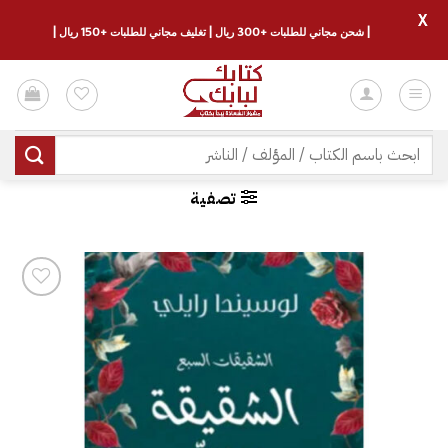
X
| شحن مجاني للطلبات +300 ريال | تغليف مجاني للطلبات +150 ريال |
خطي
لمحتوى
البحث
عن:
تصفية
إضافة
إلى
قائمة
الرغبات