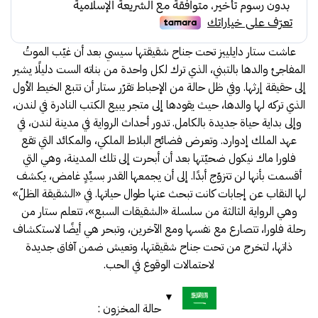
80.00.
86.00.
عاشت ستار دايلييز تحت جناح شقيقتها سيسي بعد أن غيّب الموتُ
المفاجئ والدها بالتبني، الذي ترك لكل واحدة من بناته الست دليلًا يشير
إلى حقيقة إرثها. وفي ظل حالة من الإحباط تقرّر ستار أن تتبع الخيط الأول
الذي تركه لها والدها، حيث يقودها إلى متجر يبيع الكتب النادرة في لندن،
وإلى بداية حياة جديدة بالكامل. تدور أحداث الرواية في مدينة لندن، في
عهد الملك إدوارد. وتعرض فضائح البلاط الملكي، والمكائد التي تقع
فلورا ماك نيكول ضحيّتها بعد أن أبحرت إلى تلك المدينة، وهي التي
أقسمت بأنها لن تتزوّج أبدًا. إلى أن يجمعها القدر بسيِّدٍ غامض، يكشف
لها النقاب عن إجابات كانت تبحث عنها طوال حياتها. في «الشقيقة الظلّ»
وهي الرواية الثالثة من سلسلة «الشقيقات السبع»، تتعلم ستار من
رحلة فلورا، تتصارع مع نفسها ومع الآخرين، وتبحر هي أيضًا لاستكشاف
ذاتها، لتخرج من تحت جناح شقيقتها، وتعيش ضمن آفاق جديدة
لاحتمالات الوقوع في الحب.
حالة المخزون :