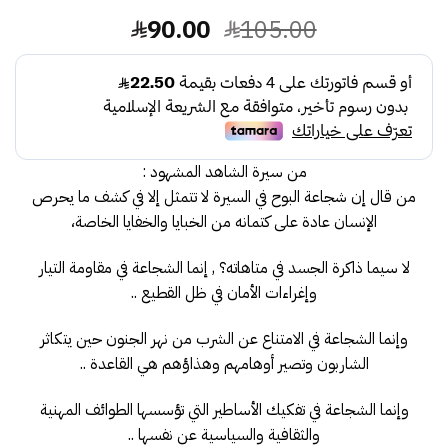
السعر
السعر
90.00
105.00
الأصلي
الحالي
هو:
هو:
90.00.
105.00.
من سيرة الشاهد المشهود :
من قال إن شجاعة البوح في السيرة لا تتمثل إلا في كشف ما يحرص
الإنسان عادة على كتمانه من الخبايا والخفايا الخاصة،
لا سيما ذاكرة الجسد في متاهاته؟ ,
إنما الشجاعة في مقاومة التيار
وإغراءات الأمان في ظل القطيع ..
وإنما الشجاعة في الامتناع عن الشرب من نهر الجنون حين يتكاثر
الشاربون
وتصير أوهامهم وهذاؤهم هي القاعدة ..
وإنما الشجاعة في تفكيك الأساطير التي تؤسسها الطوائف المهنية
والثقافية والسياسية عن نفسها ..