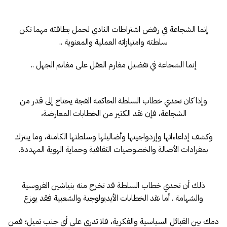
إنما الشجاعة في رفض اشتراطات النادي لحمل بطاقته مهما تكن
سلطته وامتيازاته العملية والمعنوية ..
إنما الشجاعة في تفضيل مغارم العقل على مغانم الجهل ..
وإذا كان تحدي خطاب السلطة الحاكمة الفجة يحتاج إلى قدر من
الشجاعة، فإن نقد الكثير من الخطابات المعارضة،
وكشف إداعاءاتها وإزدواجيتها وأضاليلها وسلطتها الكامنة، وما يبتزك
بمفرادات الأصالة والخصوصيات الثقافية وحماية الهوية المهددة.
ذلك أن تحدي خطاب السلطة قد تخرج منه بنياشين الفروسية
والشهامة . أما نقد الخطابات الأيديولوجية والشعبية فقد يوزع
دمك بين القبائل السياسية والفكرية، فلا تدري على أي جنب تميل؛ فمن