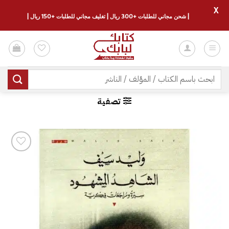
X
| شحن مجاني للطلبات +300 ريال | تغليف مجاني للطلبات +150 ريال |
خطي
لمحتوى
البحث
عن:
تصفية
إضافة
إلى
قائمة
الرغبات