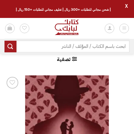
X
| شحن مجاني للطلبات +300 ريال | تغليف مجاني للطلبات +150 ريال |
خطي
لمحتوى
البحث
عن:
تصفية
إضافة
إلى
قائمة
الرغبات