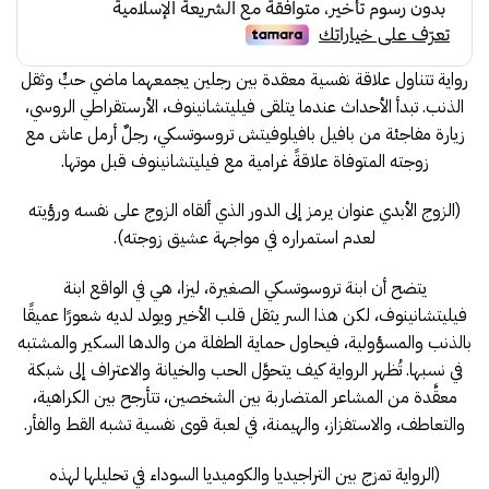
34.00.
37.00.
رواية تتناول علاقة نفسية معقدة بين رجلين يجمعهما ماضي حبٍّ وثقل
الذنب. تبدأ الأحداث عندما يتلقى فيليتشانينوف، الأرستقراطي الروسي،
زيارة مفاجئة من بافيل بافيلوفيتش تروسوتسكي، رجلٌ أرمل عاش مع
زوجته المتوفاة علاقةً غرامية مع فيليتشانينوف قبل موتها.
(الزوج الأبدي عنوان يرمز إلى الدور الذي ألقاه الزوج على نفسه ورؤيته
لعدم استمراره في مواجهة عشيق زوجته).
يتضح أن ابنة تروسوتسكي الصغيرة، ليزا، هي في الواقع ابنة
فيليتشانينوف، لكن هذا السر يثقل قلب الأخير ويولد لديه شعورًا عميقًا
بالذنب والمسؤولية، فيحاول حماية الطفلة من والدها السكير والمشتبه
في نسبها. تُظهر الرواية كيف يتحوَّل الحب والخيانة والاعتراف إلى شبكة
معقَّدة من المشاعر المتضاربة بين الشخصين، تتأرجح بين الكراهية،
والتعاطف، والاستفزاز، والهيمنة، في لعبة قوى نفسية تشبه القط والفأر.
(الرواية تمزج بين التراجيديا والكوميديا السوداء في تحليلها لهذه