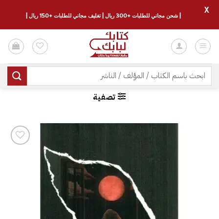
X
| شحن مجاني للطلبات +300 ريال | تغليف مجاني للطلبات +150 ريال |
خطي
لمحتوى
البحث
عن:
تصفية
إضافة
إلى
قائمة
الرغبات