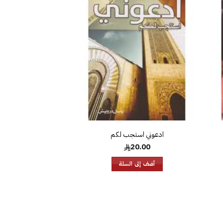
افة
إضافة
إلى
إلى
ئمة
قائمة
غبات
الرغبات
ادعوني استجب لكم
20.00
أضف إلى السلة
افة