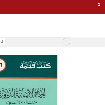
X
خطي
لمحتوى
البح
عن: