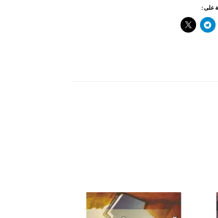
 على :