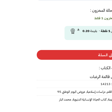
الة المخزون :
ون 1 فقط
ى
1
نقطة
- بقيمة
0.20
ى السلة
الكتاب :
 قائمة الرغبات
:
14213
القلم
,
دراسات إسلامية
,
عروض اليوم الوطني 95
مة
,
كتاب الحياة الإنسانية الدنيوية
,
محمد البار