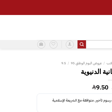
كتب
/
عروض اليوم الوطني 95
/
9.5
نية الدنيوية
السعر
السعر
9.50
الأصلي
الحالي
هو:
هو:
9.50.
15.00.