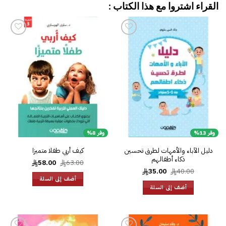
القراء اشتروا مع هذا الكتاب :
إضافة
إضافة
إلى
إلى
قائمة
قائمة
الرغبات
الرغبات
وفر 13%
وفر 8%
دليل الآباء والأمهات لطرق تحسين
كيف أربي طفلا متميزا
ذكاء أطفالهم
السعر
السعر
58.00
63.00
الأصلي
الحالي
السعر
السعر
35.00
40.00
هو:
هو:
الأصلي
الحالي
أضف إلى السلة
58.00.
63.00.
هو:
هو:
أضف إلى السلة
35.00.
40.00.