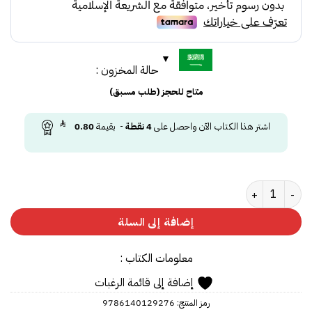
حالة المخزون :
متاح للحجز (طلب مسبق)
اشتر هذا الكتاب الآن واحصل على
4
نقطة
- بقيمة
0.80
كمية الحاضن الأساسي للقادة
إضافة إلى السلة
معلومات الكتاب :
إضافة إلى قائمة الرغبات
رمز المنتج:
9786140129276