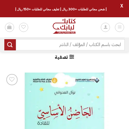
X
| شحن مجاني للطلبات +300 ريال | تغليف مجاني للطلبات +150 ريال |
خطي
لمحتوى
البحث
عن:
تصفية
إضافة
إلى
قائمة
الرغبات