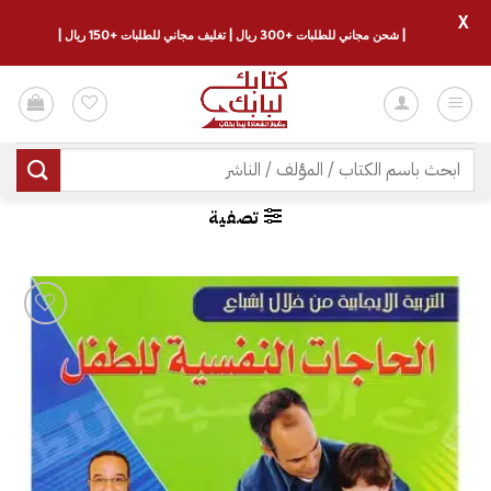
X
| شحن مجاني للطلبات +300 ريال | تغليف مجاني للطلبات +150 ريال |
خطي
لمحتوى
البحث
عن:
تصفية
إضافة
إلى
قائمة
الرغبات