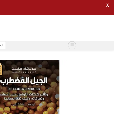
X
خطي
لمحتوى
البح
عن: