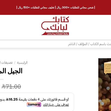
| شحن مجاني للطلبات +300 ريال | تغليف مجاني للطلبات +150 ريال |
ث
الرئيسية
/
تصنيفات ا
الجيل ا
إضافة
إلى
قائمة
71.00
الرغبات