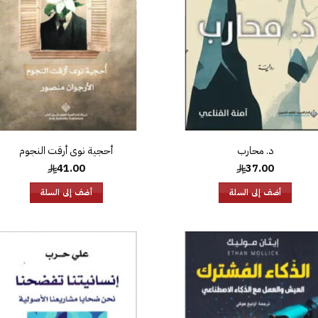
د. محارب
أحجية نوى أرقت النجوم
41.00
37.00
أضف إلى السلة
أضف إلى السلة
إضافة
إض
إلى
قائمة
قا
الرغبات
الر