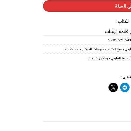
ى السلة
الكتاب :
 قائمة الرغبات
978967564
علوم
,
جميع الكتب
,
خصومات الصيف
,
صحة نفسية
 العربية للعلوم
,
جوناثان هايدت
 على :