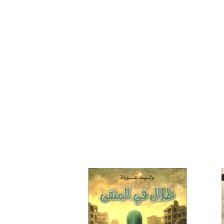
افة
إضافة
إلى
إلى
ئمة
قائمة
غبات
الرغبات