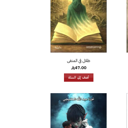
ظلال في المنفى
47.00
أضف إلى السلة
افة
إضافة
إلى
إلى
ئمة
قائمة
غبات
الرغبات