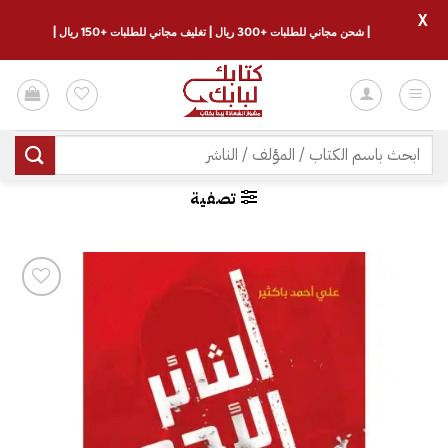
X
| شحن مجاني للطلبات +300 ريال | تغليف مجاني للطلبات +150 ريال |
خطي
لمحتوى
البحث
عن:
تصفية
إضافة
إلى
قائمة
الرغبات