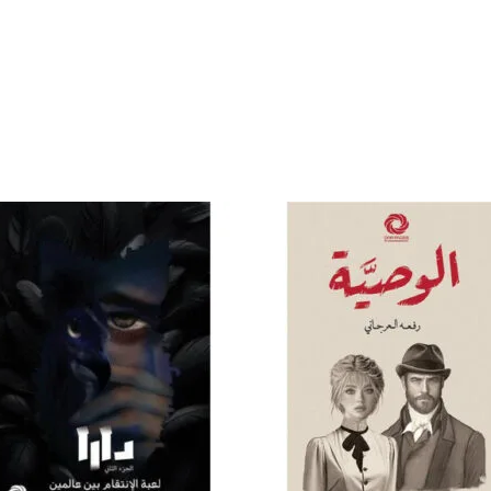
إضافة
إض
إلى
قائمة
قا
الرغبات
الر