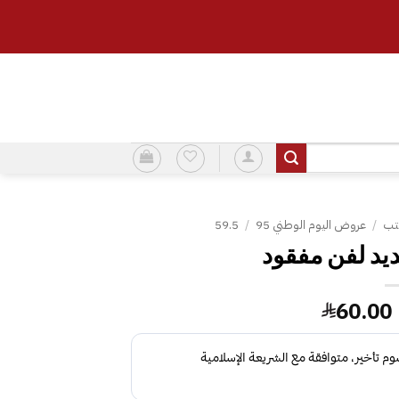
تب
/
عروض اليوم الوطني 95
/
59.5
السعر
السعر
60.00
الأصلي
الحالي
هو:
هو:
60.00.
69.00.