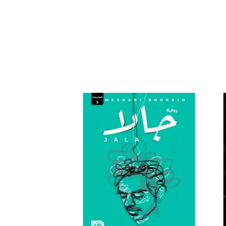
افة
إضافة
إلى
إلى
ئمة
قائمة
غبات
الرغبات