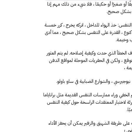
فًا أو صغيرًا أو حكيمًا ، فلا شيء من ذلك مهم إذا
 بشكل صحيح.
لتنفس: خذ الهواء للداخل ، اتركه يخرج ، كرر خمسة
 كنوع ، القدرة على التنفس بشكل صحيح ، مما أدى
ب وخيمة.
الخطأ الذي حدث وكيفية إصلاحه. لم يتم العثور
نتوقع ، ولكن في الحفريات الموحلة لمواقع الدفن
مة ،
يوجيرسي ، والشوارع الضبابية في ساو باولو.
 الخفي وراء ممارسات التنفس القديمة مثل براناياما
ئة لاختبار المعتقدات الراسخة حول كيفية التنفس
ًا.
ة على طريقة الشهيق والزفير يمكن أن يحفز الأداء
ضي ؛