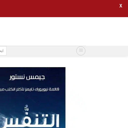
X
خطي
لمحتوى
البح
عن: