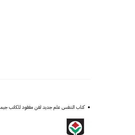
كتاب التنفس علم جديد لفن مفقود‎ للكاتب جيمس نستور‎ من إصدارات المركز الثقافي العربي