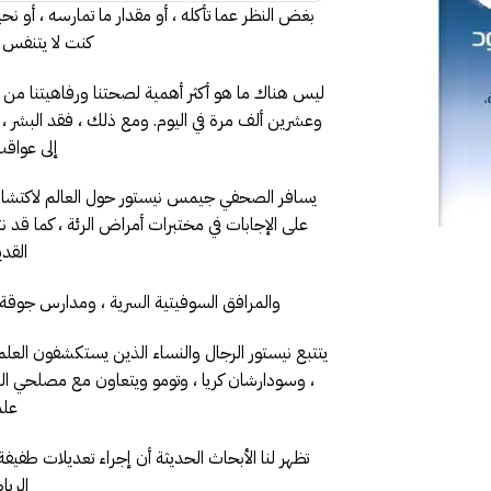
بغض النظر عما تأكله ، أو مقدار ما تمارسه ، أو نحي
كنت لا يتنفس
ليس هناك ما هو أكثر أهمية لصحتنا ورفاهيتنا من ا
وعشرين ألف مرة في اليوم. ومع ذلك ، فقد البشر ،
إلى عواق
يسافر الصحفي جيمس نيستور حول العالم لاكتشاف 
على الإجابات في مختبرات أمراض الرئة ، كما قد 
القدي
والمرافق السوفيتية السرية ، ومدارس جوقة ن
يتتبع نيستور الرجال والنساء الذين يستكشفون العلم
، وسودارشان كريا ، وتومو ويتعاون مع مصلحي الر
علمي
تظهر لنا الأبحاث الحديثة أن إجراء تعديلات طفيف
الريا