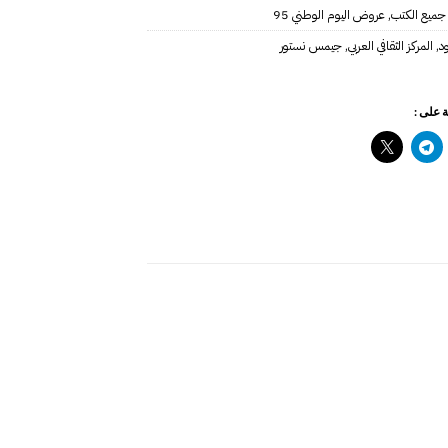
جميع الكتب
,
عروض اليوم الوطني 95
د
,
المركز الثقافي العربي
,
جيمس نستور‎
 على :