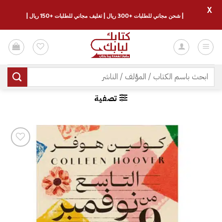
X
| شحن مجاني للطلبات +300 ريال | تغليف مجاني للطلبات +150 ريال |
خطي
لمحتوى
البحث
عن:
تصفية
إضافة
إلى
قائمة
الرغبات