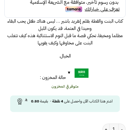
40.00.
45.00.
كتاب البنت والقطة بقلم إنفريد باشير … ليس هناك طفل يحب البقاء
وحيدا في العتمة، قد يكون الليل
مظلما ومخيفا، تحكي قصة ما قبل النوم الاستثنائية هذه كيف تتغلب
البنت على مخاوفها وكيف يقويها
الخيال.
حالة المخزون :
متوفر في المخزون
اشتر هذا الكتاب الآن واحصل على
4
نقطة
- بقيمة
0.80
كمية البنت والقطة