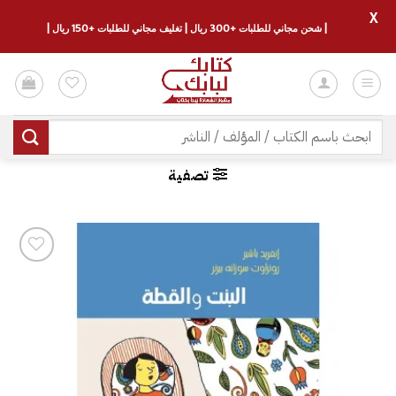
X
| شحن مجاني للطلبات +300 ريال | تغليف مجاني للطلبات +150 ريال |
خطي
لمحتوى
البحث
عن:
تصفية
إضافة
إلى
قائمة
الرغبات