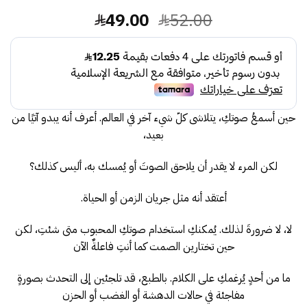
السعر
السعر
49.00
52.00
الأصلي
الحالي
هو:
هو:
49.00.
52.00.
حين أسمعُ صوتكِ، يتلاشى كلّ شيء آخر في العالم. أعرف أنه يبدو آتيًا من
بعيد،
لكن المرء لا يقدر أن يلاحق الصوتَ أو يُمسك به، أليس كذلك؟
أعتقد أنه مثل جريان الزمن أو الحياة.
لا، لا ضرورةَ لذلك. يُمكنكِ استخدام صوتكِ المحبوب متى شئتِ، لكن
حين تختارين الصمت كما أنتِ فاعلةٌ الآن
ما من أحدٍ يُرغمكِ على الكلام. بالطبع، قد تلجئين إلى التحدث بصورةٍ
مفاجئة في حالات الدهشة أو الغضب أو الحزن