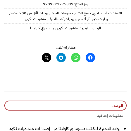
رمز المنتج:
‎9789921775839‎‎
التصنيفات:
أدب ياباني
,
جميع الكتب
,
خصومات الصيف
,
روايات أقل من 200 صفحة
,
روايات مترجمة
,
قصص وروايات
,
كتب الصيف
,
منشورات تكوين
الوسوم:
البحيرة
,
منشورات تكوين
,
ياسوناري كاواباتا
مشاركة على :
الوصف
معلومات إضافية
رواية البحيرة للكاتب ياسوناري كاواباتا من إصدارات منشورات تكوين