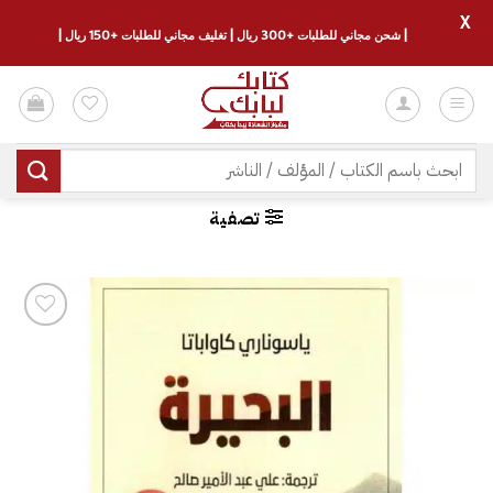
X
| شحن مجاني للطلبات +300 ريال | تغليف مجاني للطلبات +150 ريال |
خطي
لمحتوى
البحث
عن:
تصفية
إضافة
إلى
قائمة
الرغبات