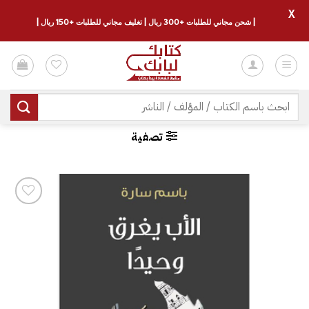
X
| شحن مجاني للطلبات +300 ريال | تغليف مجاني للطلبات +150 ريال |
خطي
لمحتوى
البحث
عن:
تصفية
إضافة
إلى
قائمة
الرغبات