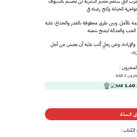
الحرب التي ستغير مصير البشرية لن تُحسم بالسيوف
اجهة الخيانة وكبح رغبته في
فعمة بالأمل. وبين طرق محفوفة بالغدر والخداع، عليه
ي الحب والعدالة ليمنح شعبه
والإرادة، وعن رجلٍ كُتب عليه أن يعيش من أجل
يد.
لمخزون :
ون 3 فقط
1.60
ى السلة
الكتاب :