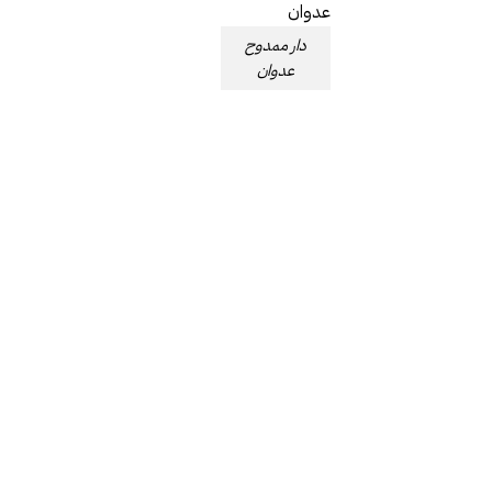
دار ممدوح
عدوان
آخر الشهود
58.00
أضف إلى السلة
دفتر الحرب
23.00