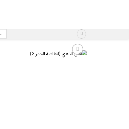
خطي
لمحتوى
البح
عن: