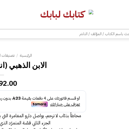
| شحن مجاني للطلبات +300 ريال | تغليف مجاني للطلبات +150 ريال |
ث
الرئيسية
/
تصنيفات ا
الابن الذهبي (انت
92.00
محاطاً بذئاب لا ترحم، يواصل دارو المغامرة التي 
الجزء الثاني قصّة المتمرّد ال