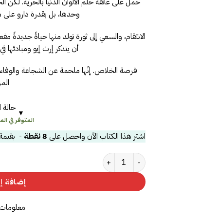
حمل على عاتقه حلم الألوان الدنيا بالحرية. لكن 
وحدها، بل بقدرة دارو على مو
الانتقام، والسعي إلى ثورة تولد منها حياةً جديدةً م
أن يتذكر إرث إيو ومبادئها ف
فرصة الخلاص. إنّها ملحمة عن الشجاعة والوفاء 
المز
حالة ا
المتوفر في المخز
اشتر هذا الكتاب الآن واحصل على
8
نقطة
- بقيمة
كمية الابن الذهبي (انتفاضة الحمر 2)
إضافة إل
معلومات 