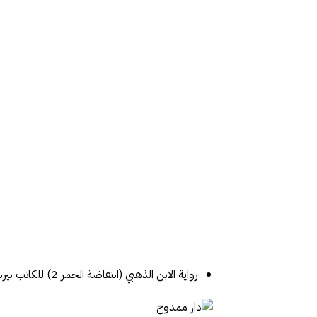
رواية الابن الذهبي (انتفاضة الحمر 2) للكاتب بيرس براون من إصدارات ‎دار ممدوح عدوان