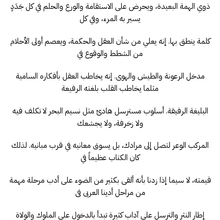
ذوي الهمة البعيدة، ويحرض على الاستقامة والورع والحلم في كل جَدَدٍ
يسير به المرء، وفي كل
كلمة ينطق بها. إنه يعلي من شأن العقل والحكمة، ويعصم أولى الأحلام
من الشطط والوقوع في
مدخل الرعونة والطيش والهوى. إنه يخاطب العقل بأفكاره السامية
مثلما يخاطب القلب بلغته الرفيعة
البليغة الرفيقة. أسلوب مسترسل هادئ مثل نسيم البحر لا تكلف فيه
ولا زخرفة، ولا يجشعك
المركب الوعر لتصل إلى مرادك، بل يسوق معانيه في قرب مبانيه. لذلك
كان الكتاب عظيماً في
قيمته، لا سيما إذا زدنا بأنه ألقى بكثير من الضوء على أدب مرحلة مهمة
من مراحل أدينا العربى فى
إطار النثر والترسل على آداب كثيرة تبدأ بالدخول على الملوك والولاة