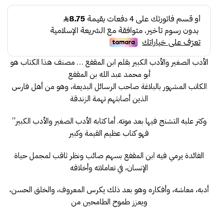
الأصلي
الحالي
هو:
هو:
35.00.
40.00.
الأدب الصغير والأدب الكبير بقلم ابن المقفع … مصنف هذا الكتاب هو
أبو محمد عبد الله بن المقفع
الكاتب المشهور بالبلاغة صاحب الرسائل البديعة، وهو من أهل فارس
الذين أصابتهم تهمة الزندقة
وكثر عليه التشنج فيها بعد موته. أما كتابه الأدب الصغير والأدب الكبير”
فهو كتاب عظيم القيمة وكبير
الفائدة يرمي فيه ابن المقفع بسهم صائب ونظر ثاقب لمجمل حياة
الإنسان، في تعاملاته وأخلاقه
أدبه، معاشه، وأفكاره وهو بعد ذلك يكرس المعروف، والخلق الحسن،
ويعزز طموح الطامحين من