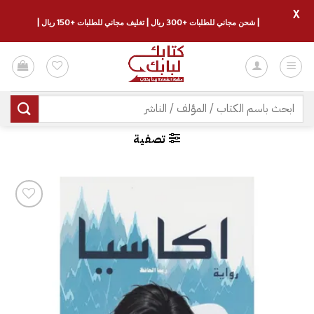
X
| شحن مجاني للطلبات +300 ريال | تغليف مجاني للطلبات +150 ريال |
خطي
لمحتوى
البحث
عن:
تصفية
إضافة
إلى
قائمة
الرغبات