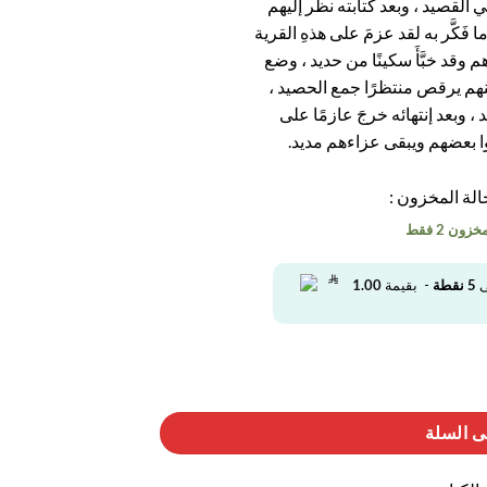
في القصيد ، وبعد كتابته نظر إليهم
 فَكَّر به لقد عزمَ على هذهِ القرية
 وقد خبَّأَ سكينًا من حديد ، وضع
نهم يرقص منتظرًا جمع الحصيد ،
يد ، وبعد إنتهائه خرجَ عازمًا على
ِّلوا بعضهم ويبقى عزاءهم مديد.
لة المخزون :
ون 2 فقط
ى
5
نقطة
- بقيمة
1.00
ى السلة