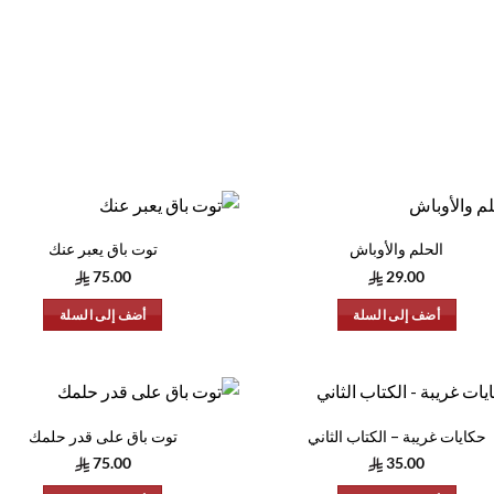
الحلم والأوباش
توت باق يعبر عنك
75.00
29.00
أضف إلى السلة
أضف إلى السلة
حكايات غريبة – الكتاب الثاني
توت باق على قدر حلمك
75.00
35.00