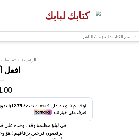
| شحن مجاني للطلبات +300 ريال | تغليف مجاني للطلبات +150 ريال |
ث
الرئيسية
/
تصنيفات 
افعل أ
1.00
في ليلةٍ مظلمة وقف وحده على قمة 
يرقصون فرحين بزفافهم ! هوَ وحد