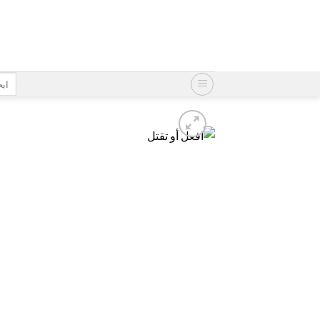
خطي
لمحتوى
البح
عن: