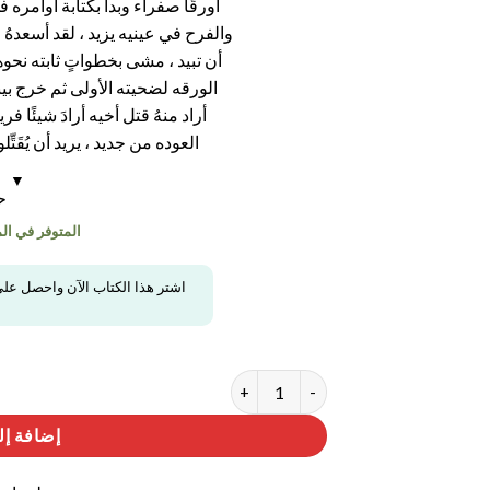
أورقًا صفراء وبدأَ بكتابة أوامره 
والفرح في عينيه يزيد ، لقد أسعدهُ ما
أن تبيد ، مشى بخطواتٍ ثابته نحوهم
الورقه لضحيته الأولى ثم خرج بي
أراد منهُ قتل أخيه أرادَ شيئًا فر
العوده من جديد ، يريد أن يُقَت
حا
المتوفر في المخز
اشتر هذا الكتاب الآن واحصل عل
كمية افعل أو تقتل
إضافة إل