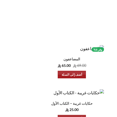
وفر 6%
المضاعفون
السعر
السعر
65.00
69.00
الأصلي
الحالي
هو:
هو:
أضف إلى السلة
65.00.
69.00.
حكايات غريبة – الكتاب الأول
25.00