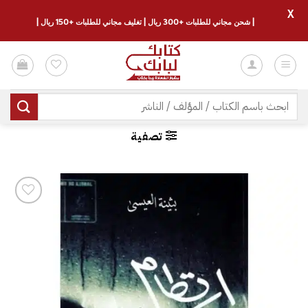
X
| شحن مجاني للطلبات +300 ريال | تغليف مجاني للطلبات +150 ريال |
خطي
لمحتوى
البحث
عن:
تصفية
إضافة
إلى
قائمة
الرغبات