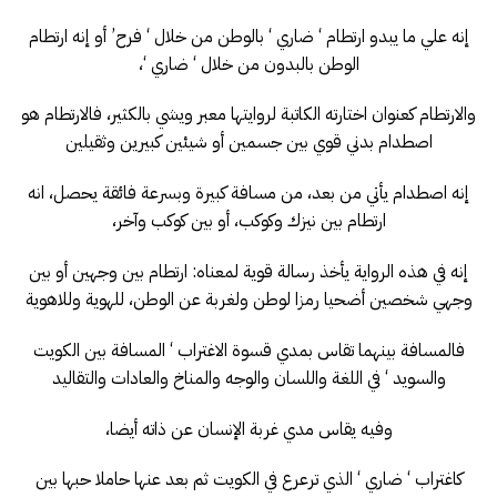
إنه علي ما يبدو ارتطام ‘ ضاري ‘ بالوطن من خلال ‘ فرح’ أو إنه ارتطام
الوطن بالبدون من خلال ‘ ضاري ‘،
والارتطام كعنوان اختارته الكاتبة لروايتها معبر ويشي بالكثير، فالارتطام هو
اصطدام بدني قوي بين جسمين أو شيئين كبيرين وثقيلين
إنه اصطدام يأتي من بعد، من مسافة كبيرة وبسرعة فائقة يحصل، انه
ارتطام بين نيزك وكوكب، أو بين كوكب وآخر،
إنه في هذه الرواية يأخذ رسالة قوية لمعناه: ارتطام بين وجهين أو بين
وجهي شخصين أضحيا رمزا لوطن ولغربة عن الوطن، للهوية وللاهوية
فالمسافة بينهما تقاس بمدي قسوة الاغتراب ‘ المسافة بين الكويت
والسويد ‘ في اللغة واللسان والوجه والمناخ والعادات والتقاليد
وفيه يقاس مدي غربة الإنسان عن ذاته أيضا،
كاغتراب ‘ ضاري ‘ الذي ترعرع في الكويت ثم بعد عنها حاملا حبها بين