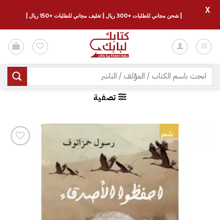
X
| شحن مجاني للطلبات +300 ريال | تغليف مجاني للطلبات +150 ريال |
خطي
لمحتوى
البحث
عن:
تصفية
إضافة
إلى
قائمة
الرغبات