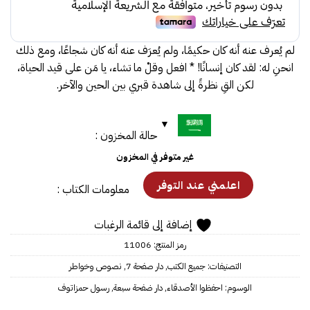
لم يُعرف عنه أنه كان حكيمًا، ولم يُعرَف عنه أنه كان شجاعًا، ومع ذلك
انحنِ له: لقد كان إنسانًا! * افعل وقلْ ما تشاء، يا مَن على قيد الحياة،
لكن القِ نظرةً إلى شاهدة قبري بين الحين والآخر.
حالة المخزون :
غير متوفر في المخزون
معلومات الكتاب :
إضافة إلى قائمة الرغبات
رمز المنتج:
11006
التصنيفات:
جميع الكتب
,
دار صفحة 7
,
نصوص وخواطر
الوسوم:
احفظوا الأصدقاء
,
دار ضفحة سبعة
,
رسول حمزاتوف