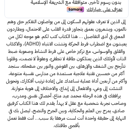
59.00.
63.00.
إلى الذين لا تعرف عقولهم السكون إلى من يواصلون التفكير حتى وهم
نائمون، ويشعرون بعمق يتجاوز قدرة القلب على الاحتمال، ويطاردون
المعنى في أدق التفاصيل … هذا الكتاب كتب لكم. هو موجه لكل من
يعيشون مع اضطراب فرط الحركة وتشتت الانتباه (ADHD)، والاكتئاب
والقلق والوسواس، مع تركيز خاص على فرط النشاط وصعوبة ضبط
الذات لأولئك الذين يمتلكون طاقة لا تنطفئ، وعقولاً لا تصمت، وقلوبا
تتأرجح بين الشغف والإرهاق، بين الفوضى والنور بين صفحاته، ستجد
أكثر من خمسين تقنية علاجية مستمدة من مدارس نفسية متنوعة،
وأكثر من أربعين أداة عملية تساعدك على إعادة ترتيب أفكارك، وتحويل
التشئت إلى وعي، والانفعال إلى إبداع، والاختلاف إلى هوية متوازنة.
يرافقك في هذه الرحلة محمد عيد مناع، أخصائي نفسي ومدرب،
وصاحب تجربة شخصية مع عقل لا يهدأ. يقدم لك هذا الكتاب كرفيق
صادق، يمزج بين العلم والحكاية، وبين الجرح والنضج، ليصل بك في
النهاية إلى حقيقة واحدة أنت لست مرهقا بلا سبب… أنت فقط تعمل
بأقصى طاقتك.