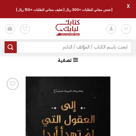
X
| شحن مجاني للطلبات +300 ريال | تغليف مجاني للطلبات +150 ريال |
خطي
لمحتوى
البحث
عن:
تصفية
إضافة
إلى
قائمة
الرغبات