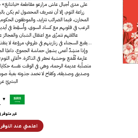
على مدى أجيال عاش مزارعو مقاطعة «تيانتانغ» 
زراعة الثوم، إلا أن تصريف المحصول لم يكن بال
المخازن، فيما الضرائب تتزايد، والموظفون الحكوم
الرعب في قلوبهم مع كساد السوق، وأُسقِط في أيد
عائلاتهم تتمزّق مع اعتقال الشبان والعجائز عشو
…يقبع السجناء في زنازينهم في ظروفٍ مروّعة لا ينقذ
وإذا منشِدٌ أعمى يشعِل حماسَة الجموع، داعيًا الم
عارمة تُقْمَع بوحشية تحفر في الذاكرة. «أغاني ا
متصلّبة عديمة الرحمة، وهي في الوقت نفسه حكايات
وصديق وصديقه، وكفاح لا تخمد جذوته بغيةَ صون
البشريّ عن
ح
غير متوفر 