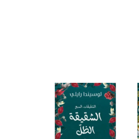
افة
إضافة
إلى
إلى
ئمة
قائمة
غبات
الرغبات