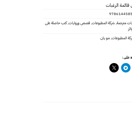
 قائمة الرغبات
978614458
يات مترجمة
,
شركة المطبوعات
,
قصص وروايات
,
كتب حاصلة على
ئز
كة المطبوعات
,
مو يان
 على :