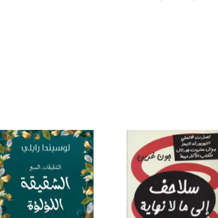
إضافة
إض
إلى
قائمة
قا
الرغبات
الر