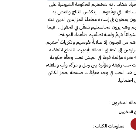
حياة شقاء… ثمّ شجّعتهم الحكومة الشيوعية على
بساطة التي توقّعوها… يتكدّس النتاج وتفيض به
يون يمعنون في إساءة معاملة المزارعين الذين دبّ
يهم وهم يرون محاصيلهم تتعفّن في الحقول… فيما
ائيّاً بتهمٍّ واهية تصنّفهم بـ«أعداء الدولة«.
هم من الجنون إلا صلابةُ نفوسهم وذكرياتُ أحبّتهم.
زارعين إلى تحقيق العدالة بأيديهم، لتندلع انتفاضة
لثوم» نظرة مؤلمة قوية في العيش تحت وطأة حكومة
 حب رقيقة ومؤثّرة بين رجل وامرأة، وأبٍ وطفله،
 هذا الحب في وجه معوِّقات ضاغطة يعجز الكائن
 احتمالها.
الة المخزون :
في المخزون
معلومات الكتاب :