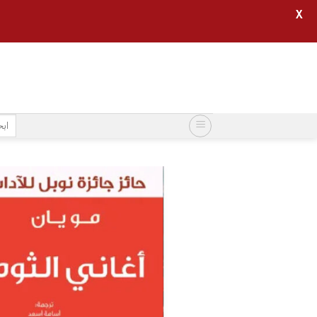
X
خطي
لمحتوى
البح
عن: