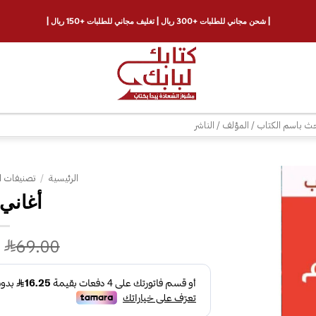
| شحن مجاني للطلبات +300 ريال | تغليف مجاني للطلبات +150 ريال |
ث
الرئيسية
/
تصنيفات ا
أغاني 
إضافة
إلى
قائمة
69.00
الرغبات