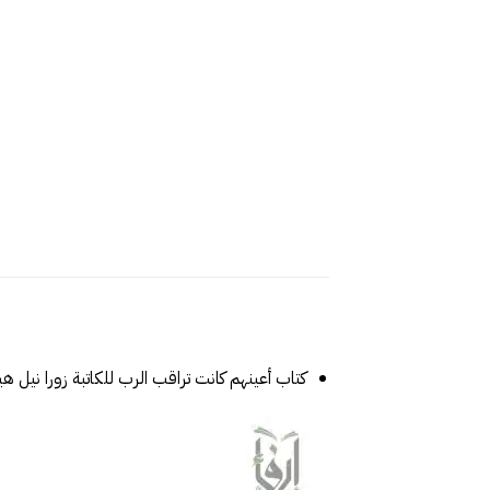
كتاب أعينهم كانت تراقب الرب للكاتبة ‎زورا نيل هيرستون‎ من إصدارات دار إرفاء‎