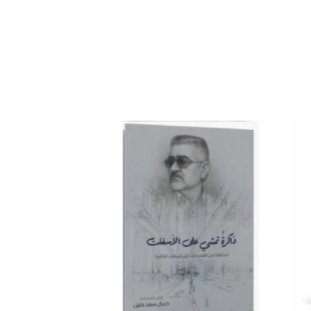
افة
إضافة
إلى
إلى
ئمة
قائمة
غبات
الرغبات