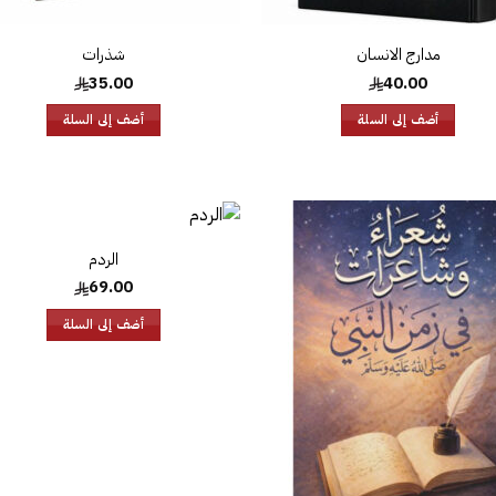
مدارج الانسان
شذرات
35.00
40.00
أضف إلى السلة
أضف إلى السلة
الردم
إضافة
إض
إلى
69.00
قائمة
قا
الرغبات
الر
أضف إلى السلة