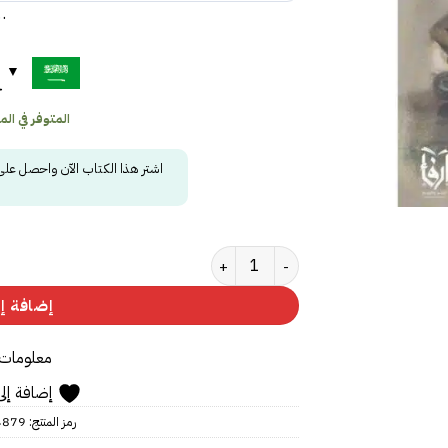
…
ح
المتوفر في المخز
اشتر هذا الكتاب الآن واحصل عل
كمية ‎أعينهم كانت تراقب الرب‎
إضافة إل
معلومات 
إضافة إلى
رمز المنتج:
4879