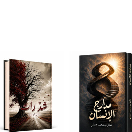
إضافة
إض
إلى
قائمة
قا
الرغبات
الر