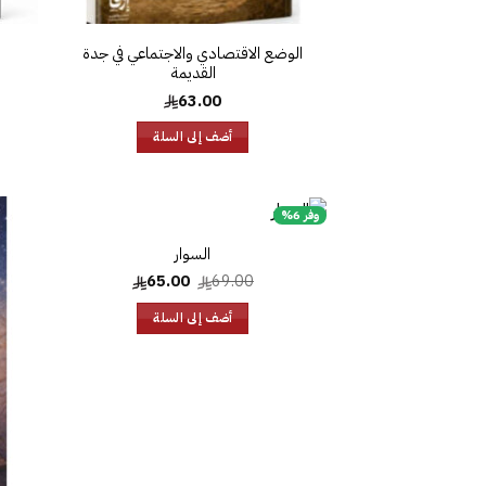
الوضع الاقتصادي والاجتماعي في جدة
القديمة
63.00
أضف إلى السلة
وفر 6%
السوار
إضافة
إلى
السعر
السعر
65.00
69.00
قائمة
الأصلي
الحالي
الرغبات
هو:
هو:
أضف إلى السلة
65.00.
69.00.