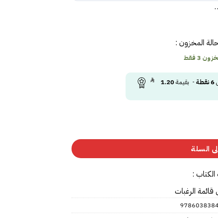
الة المخزون :
ون 3 فقط
ى
6
نقطة
- بقيمة
1.20
ى السلة
الكتاب :
 قائمة الرغبات
978603838