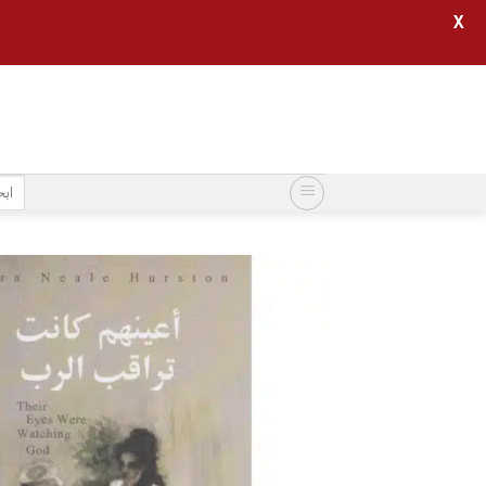
X
خطي
لمحتوى
البح
عن: