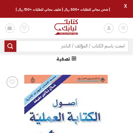
X
| شحن مجاني للطلبات +300 ريال | تغليف مجاني للطلبات +150 ريال |
خطي
لمحتوى
البحث
عن:
تصفية
إضافة
إلى
قائمة
الرغبات