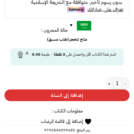
حالة المخزون :
متاح للحجز (طلب مسبق)
اشتر هذا الكتاب الآن واحصل على
2
نقطة
- بقيمة
0.40
كمية أصول الكتابة العملية
إضافة إلى السلة
معلومات الكتاب :
إضافة إلى قائمة الرغبات
رمز المنتج:
9792844099685