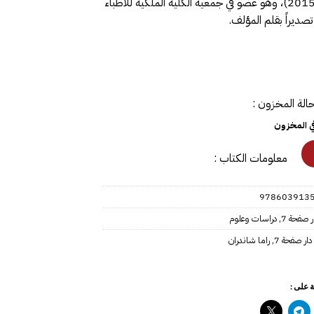
طبيب الأعصاب البريطاني أوليفر ساكس (1933 – 2015)، وهو عضو في جمعية الكلية الملكية للأطباء
تصديراً بقلم المؤلف.
الة المخزون :
في المخزون
معلومات الكتاب :
978603913
ر صفحة 7
,
دراسات وعلوم
دار صفحة 7
,
راما شاندران
 على :