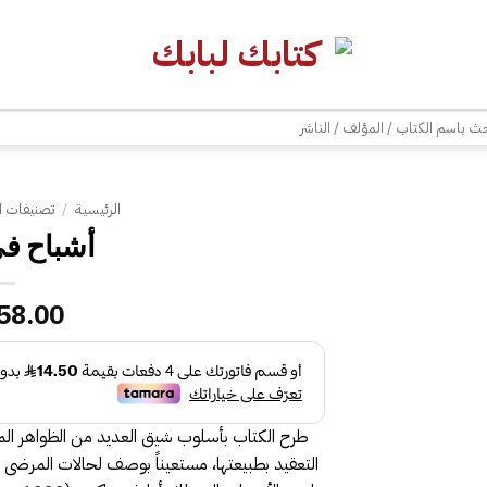
| شحن مجاني للطلبات +300 ريال | تغليف مجاني للطلبات +150 ريال |
ث
الرئيسية
/
تصنيفات ا
أشباح في
58.00
طرح الكتاب بأسلوب شيق العديد من الظواهر الم
التعقيد بطبيعتها، مستعيناً بوصف لحالات المرضى و