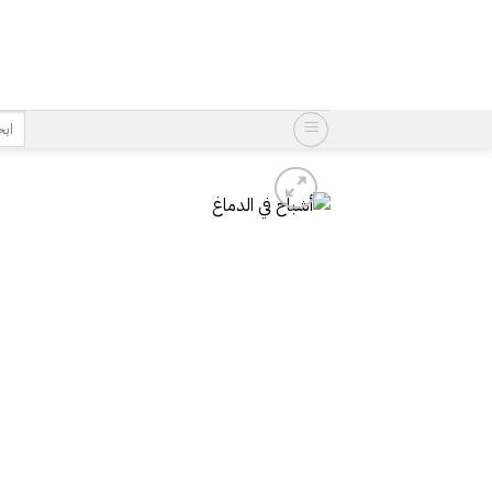
خطي
لمحتوى
البح
عن: