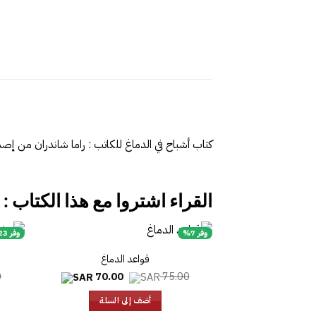
كتاب أشباح في الدماغ للكاتب : راما شاندران من إصد
القراء اشتروا مع هذا الكتاب :
وفر 7%
وفر 23%
قواعد الدماغ
السعر
السعر
0
70.00
75.00
الأصلي
الحالي
هو:
هو:
أضف إلى السلة
70.00.
75.00.